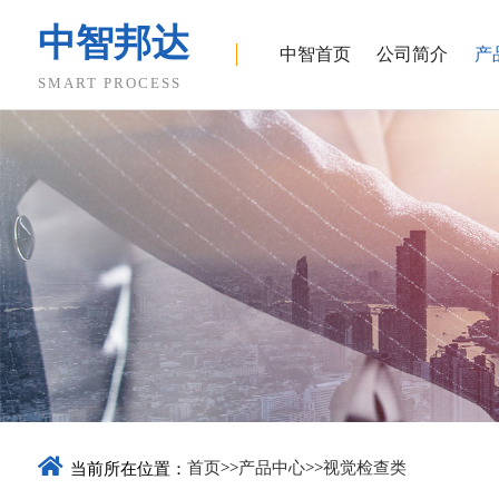
中智邦达
中智首页
公司简介
产
SMART PROCESS
SMT&PCB组装
模组
组装点
底部填充(underfill)
VCM
屏幕点
元器件/引脚包封
CCM
中框点
红胶
震动马达
Type-C
Corner Bonding
硅麦克MEMS
芯片散热
扬声器
锡膏
侧按键点胶
PCB表面处理
首页
>>
产品中心
>>
视觉检查类
当前所在位置：