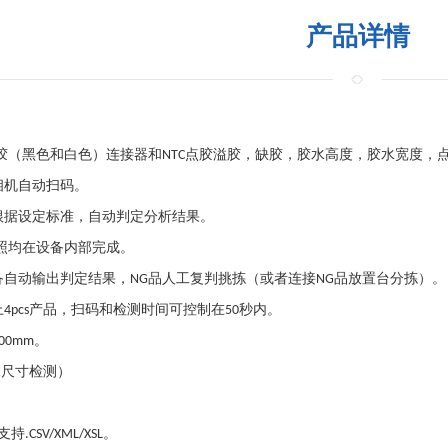
产品详情
胶（黑色和白色）连接器和
点胶溢胶，缺胶，胶水高度，胶水宽度，
NTC
相机自动扫码。
根据设定标准，自动判定分析结果。
照均在设备内部完成。
备自动输出判定结果，
品人工复判挑拣（或者连接
品放置台分拣）。
NG
NG
上
产品，扫码和检测时间可控制在
秒内。
4pcs
50
。
400mm
水尺寸检测）
支持
。
.CSV/XML/XSL