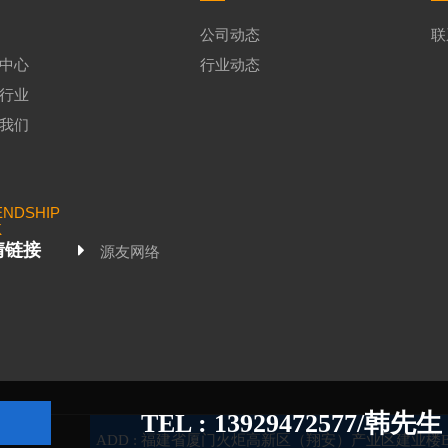
公司动态
联
中心
行业动态
行业
我们
ENDSHIP
K
情链接
源友网络
TEL :
13929472577/
韩先生
询
ADD : 福建省厦门火炬高新区（翔安）产业区建业楼B座