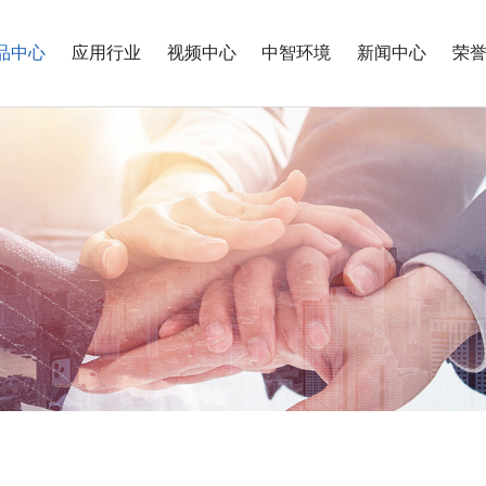
品中心
应用行业
视频中心
中智环境
新闻中心
荣
胶
汽车电子
半导体
胶
RTV元器件加固
芯片级底部填充
胶
ECU散热胶
Dome Coating
发动机缸盖和水箱密封
Dam & fill
轴承润滑脂点涂
No-flow underfill
传感器灌封
Glob top
PCB板Coating
银浆
等离子表面处理
芯片级点锡膏
等离子表面处理(Plasm
Cleaning)