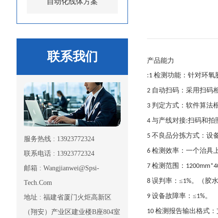
自动化线体方案
联系我们
产品能力
检测功能：针对环氧
:1
自动扫码：采用扫码
2
判定方式：软件算法
3
与产线对接
扫码和拍
4
:
不良品分拣方式：设
5
服务热线 : 13923772324
检测效率：一个治具
6
联系电话 : 13923772324
检测范围：
7
1200mm*
邮箱 : Wangjianwei@Spsi-
误判率：≤
。（胶
8
1%
Tech.Com
设备故障率：≤
。
9
1%
地址 : 福建省厦门火炬高新区
检测报告输出格式：
10
（翔安）产业区建业楼B座804室