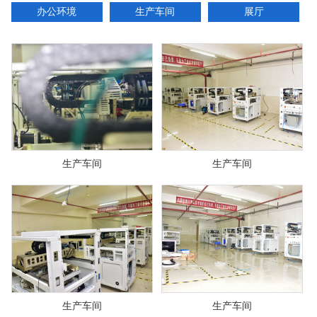
办公环境
生产车间
展厅
生产车间
生产车间
生产车间
生产车间