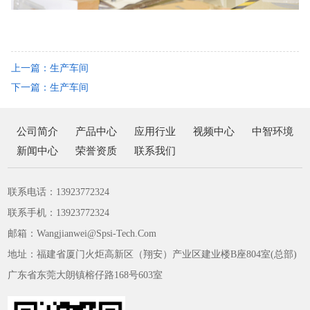
上一篇：生产车间
下一篇：生产车间
公司简介
产品中心
应用行业
视频中心
中智环境
新闻中心
荣誉资质
联系我们
联系电话：13923772324
联系手机：13923772324
邮箱：Wangjianwei@Spsi-Tech.Com
地址：福建省厦门火炬高新区（翔安）产业区建业楼B座804室(总部)
广东省东莞大朗镇榕仔路168号603室