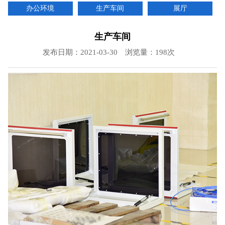
办公环境
生产车间
展厅
生产车间
发布日期：2021-03-30
浏览量：198次